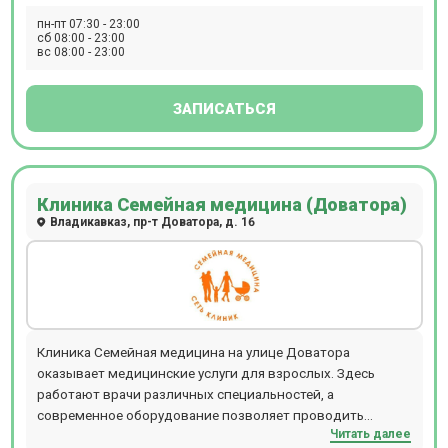
и др. В Клинике МЕГА на Доватора оказываются услуги по
пн-пт 07:30 - 23:00
следующим направлениям: акушерство и гинекология,
сб 08:00 - 23:00
вс 08:00 - 23:00
гастроэнтерология, нейрохирургия, кардиология,
дерматовенерология, маммология, ортопедия,
психиатрия, эндокринология, эндоскопия, неврология,
ЗАПИСАТЬСЯ
терапия, травматология, урология, ревматология,
рентгенология, проктология и др. Работает дневной
стационар.
Клиника Семейная медицина (Доватора)
Владикавказ, пр-т Доватора, д. 16
Клиника Семейная медицина на улице Доватора
оказывает медицинские услуги для взрослых. Здесь
работают врачи различных специальностей, а
современное оборудование позволяет проводить
Читать далее
широкий спектр диагностических процедур: