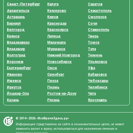
Санкт-Петербург
Калуга
Саратов
Архангельск
Кемерово
Севастополь
Астрахань
Киров
Смоленск
Барнаул
Краснодар
Сочи
Белгород
Красноярск
Ставрополь
Брянск
Липецк
Тверь
Владикавказ
Махачкала
Томск
Владимир
Мурманск
Тула
Волгоград
Нижний Новгород
Тюмень
Воронеж
Новосибирск
Ульяновск
Екатеринбург
Омск
Уфа
Иваново
Оренбург
Хабаровск
Ижевск
Пенза
Чебоксары
Иркутск
Пермь
Челябинск
Йошкар-Ола
Ростов-на-Дону
Чита
Казань
Рязань
Ярославль
© 2014–2026 «ВсеВрачиЗдесь.ру»
Информация представлена на сайте в ознакомительных целях, не может
заменить визит к врачу, использоваться для назначения лечения и