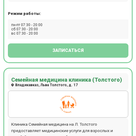
лабораторные исследования, УЗИ, МРТ, КТ, рентген,
эндоскопию и функциональные обследования. Клиника
Режим работы:
также предлагает комплексные программы
профилактических осмотров и лечебно-
пн-пт 07:30 - 20:00
диагностического сопровождения. Важное направление
сб 07:30 - 20:00
вс 07:30 - 20:00
работы клиники — хирургия и эстетическая медицина, где
пациенты получают квалифицированную помощь по
коррекции и улучшению внешности.
ЗАПИСАТЬСЯ
Семейная медицина клиника (Толстого)
Владикавказ, Льва Толстого, д. 17
Клиника Семейная медицина на Л. Толстого
предоставляет медицинские услуги для взрослых и