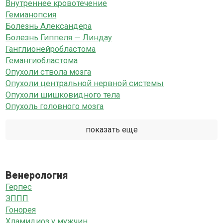
Внутреннее кровотечение
Гемианопсия
Болезнь Александера
Болезнь Гиппеля — Линдау
Ганглионейробластома
Гемангиобластома
Опухоли ствола мозга
Опухоли центральной нервной системы
Опухоли шишковидного тела
Опухоль головного мозга
показать еще
Венерология
Герпес
ЗППП
Гонорея
Хламидиоз у мужчин