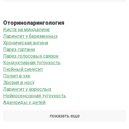
Оториноларингология
Киста на миндалине
Ларингит у беременных
Хроническая ангина
Парез гортани
Парез голосовых связок
Кондуктивная тугоухость
Гнойный синусит
Полип в ухе
Эрозия в носу
Ларингит у взрослых
Нейросенсорная тугоухость
Аденоиды у детей
показать еще