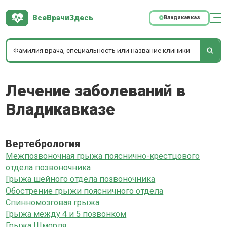
ВсеВрачиЗдесь
Владикавказ
Лечение заболеваний в
Владикавказе
Вертебрология
Межпозвоночная грыжа пояснично-крестцового
отдела позвоночника
Грыжа шейного отдела позвоночника
Обострение грыжи поясничного отдела
Спинномозговая грыжа
Грыжа между 4 и 5 позвонком
Грыжа Шморля