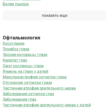
Белая пьедра
показать еще
Офтальмология
Косоглазие
Тромбоз глаза
Эрозия роговицы глаза
Кератит глаз
Ожог роговицы глаза
Ячмень на глазу у детей
Макулодистрофия сетчатки глаза
Отслоение сетчатки глаза
Частичная атрофия зрительного нерва
Заболевания сетчатки глаз
Заболевания глаз
Частичная атрофия зрительного нерва у детей