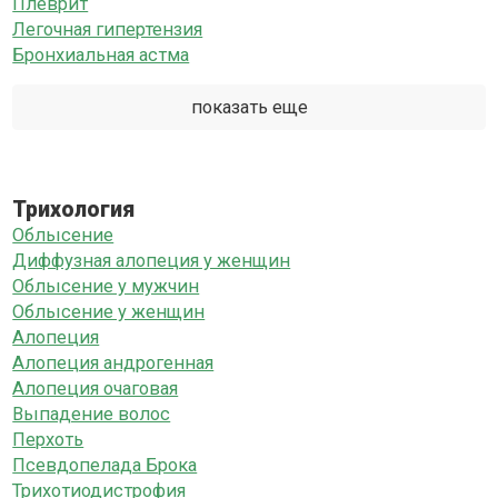
Плеврит
Легочная гипертензия
Бронхиальная астма
показать еще
Трихология
Облысение
Диффузная алопеция у женщин
Облысение у мужчин
Облысение у женщин
Алопеция
Алопеция андрогенная
Алопеция очаговая
Выпадение волос
Перхоть
Псевдопелада Брока
Трихотиодистрофия