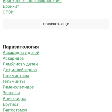
Бронхолегочные заболевания
Бронхит
ОРВИ
показать еще
Паразитология
Аскаридоз у детей
Аскаридоз
Лямблиоз у детей
Дифиллоботриоз
Гельминтозы
Гельминты
Гименолепидоз
Зоонозы
Анизакидоз
Бругиоз
Гнатостомоз