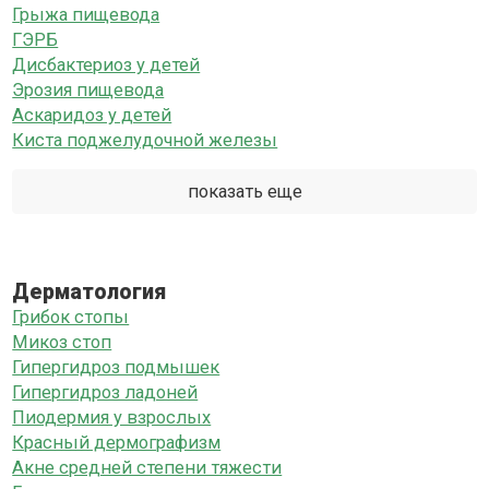
Грыжа пищевода
ГЭРБ
Дисбактериоз у детей
Эрозия пищевода
Аскаридоз у детей
Киста поджелудочной железы
показать еще
Дерматология
Грибок стопы
Микоз стоп
Гипергидроз подмышек
Гипергидроз ладоней
Пиодермия у взрослых
Красный дермографизм
Акне средней степени тяжести