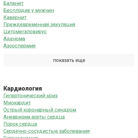
Баланит
Бесплодие у мужчин
Кавернит
Преждевременная эякуляция
Цитомегаловирус
Аденома
Азооспермия
показать еще
Кардиология
Гипертонический криз
Миокардит
Острый коронарный синдром
Аневризма аорты сердца
Порок сердца
Сердечно-сосудистые заболевания