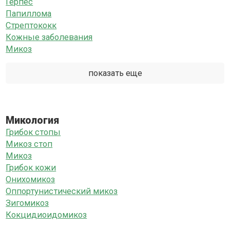
Герпес
Папиллома
Стрептококк
Кожные заболевания
Микоз
показать еще
Микология
Грибок стопы
Микоз стоп
Микоз
Грибок кожи
Онихомикоз
Оппортунистический микоз
Зигомикоз
Кокцидиоидомикоз