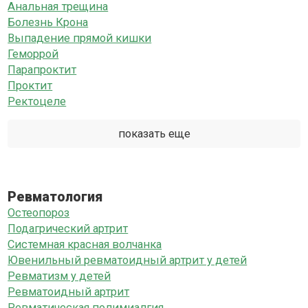
Анальная трещина
Болезнь Крона
Выпадение прямой кишки
Геморрой
Парапроктит
Проктит
Ректоцеле
показать еще
Ревматология
Остеопороз
Подагрический артрит
Системная красная волчанка
Ювенильный ревматоидный артрит у детей
Ревматизм у детей
Ревматоидный артрит
Ревматическая полимиалгия