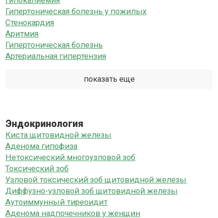
Гипокалиемия
Гипертоническая болезнь у пожилых
Стенокардия
Аритмия
Гипертоническая болезнь
Артериальная гипертензия
показать еще
Эндокринология
Киста щитовидной железы
Аденома гипофиза
Нетоксический многоузловой зоб
Токсический зоб
Узловой токсический зоб щитовидной железы
Диффузно-узловой зоб щитовидной железы
Аутоиммунный тиреоидит
Аденома надпочечников у женщин