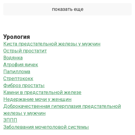
показать еще
Урология
Киста предстательной железы у мужчин
Острый простатит
Водянка
Атрофия яичек
Папиллома
Стрептококк
Фиброз простаты
Камни в предстательной железе
Недержание мочи у женщин
Доброкачественная гиперплазия предстательной
железы у мужчин
ЗППП
Заболевания мочеполовой системы