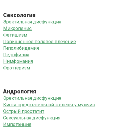
Сексология
Эректильная дисфункция
Микропенис
Фетишизм
Повышенное половое влечение
Гиполибидемия
Педофилия
Нимфомания
Фроттеризм
Андрология
Эректильная дисфункция
Киста предстательной железы у мужчин
Острый простатит
Сексуальная дисфункция
Импотенция