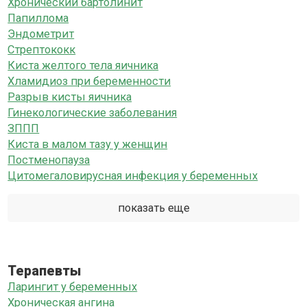
Хронический бартолинит
Папиллома
Эндометрит
Стрептококк
Киста желтого тела яичника
Хламидиоз при беременности
Разрыв кисты яичника
Гинекологические заболевания
ЗППП
Киста в малом тазу у женщин
Постменопауза
Цитомегаловирусная инфекция у беременных
показать еще
Терапевты
Ларингит у беременных
Хроническая ангина