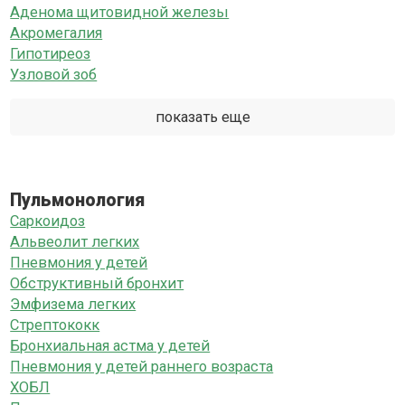
Аденома щитовидной железы
Акромегалия
Гипотиреоз
Узловой зоб
показать еще
Пульмонология
Саркоидоз
Альвеолит легких
Пневмония у детей
Обструктивный бронхит
Эмфизема легких
Стрептококк
Бронхиальная астма у детей
Пневмония у детей раннего возраста
ХОБЛ