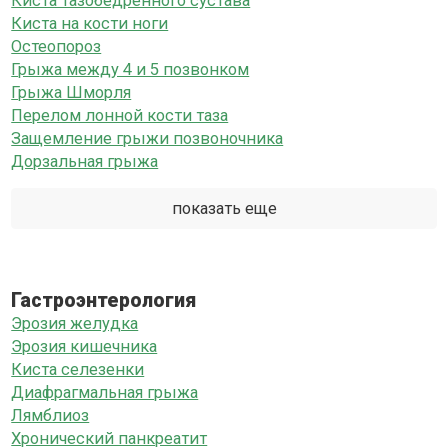
Киста тазобедренного сустава
Киста на кости ноги
Остеопороз
Грыжа между 4 и 5 позвонком
Грыжа Шморля
Перелом лонной кости таза
Защемление грыжи позвоночника
Дорзальная грыжа
показать еще
Гастроэнтерология
Эрозия желудка
Эрозия кишечника
Киста селезенки
Диафрагмальная грыжа
Лямблиоз
Хронический панкреатит