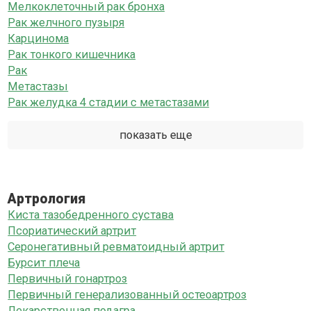
Мелкоклеточный рак бронха
Рак желчного пузыря
Карцинома
Рак тонкого кишечника
Рак
Метастазы
Рак желудка 4 стадии с метастазами
показать еще
Артрология
Киста тазобедренного сустава
Псориатический артрит
Серонегативный ревматоидный артрит
Бурсит плеча
Первичный гонартроз
Первичный генерализованный остеоартроз
Лекарственная подагра