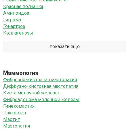
Красная волчанка
Амилоидоз
Гигрома
Гонартроз
Коллагенозы
показать еще
Маммология
Фиброзно-кистозная мастопатия
Диффузно-кистозная мастопатия
Киста молочной железы
Фиброаденома молочной железы
Гинекомастия
Лактостаз
Мастит
Мастопатия