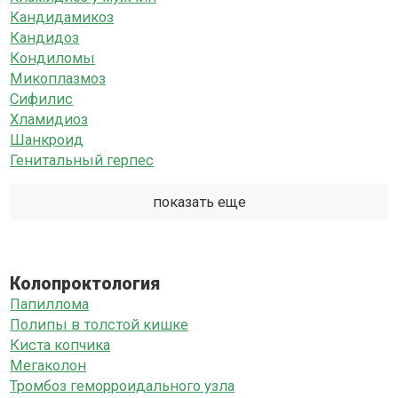
Кандидамикоз
Кандидоз
Кондиломы
Микоплазмоз
Сифилис
Хламидиоз
Шанкроид
Генитальный герпес
показать еще
Колопроктология
Папиллома
Полипы в толстой кишке
Киста копчика
Мегаколон
Тромбоз геморроидального узла