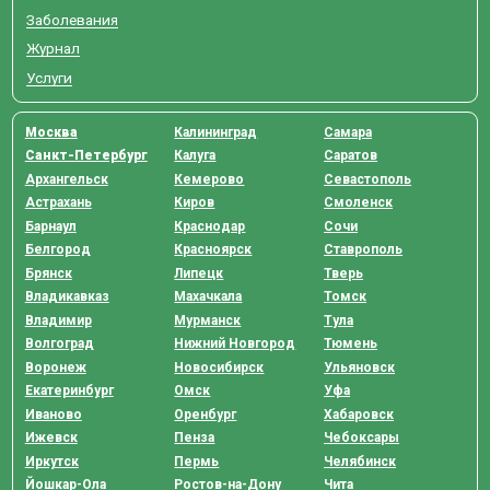
Заболевания
Журнал
Услуги
Москва
Калининград
Самара
Санкт-Петербург
Калуга
Саратов
Архангельск
Кемерово
Севастополь
Астрахань
Киров
Смоленск
Барнаул
Краснодар
Сочи
Белгород
Красноярск
Ставрополь
Брянск
Липецк
Тверь
Владикавказ
Махачкала
Томск
Владимир
Мурманск
Тула
Волгоград
Нижний Новгород
Тюмень
Воронеж
Новосибирск
Ульяновск
Екатеринбург
Омск
Уфа
Иваново
Оренбург
Хабаровск
Ижевск
Пенза
Чебоксары
Иркутск
Пермь
Челябинск
Йошкар-Ола
Ростов-на-Дону
Чита