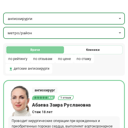
ангиохирурги
метро/район
Врачи
Клиники
по рейтингу
по отзывам
по цене
по стажу
детские ангиохирурги
ангиохирург
4.6
1 отзыв
Абаева Заира Руслановна
Стаж 18 лет
Проводит хирургические операции при врожденных и
приобретенных пороках сердца, выполняет аортокоронарное