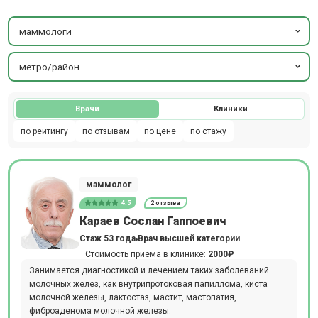
маммологи
метро/район
Врачи
Клиники
по рейтингу
по отзывам
по цене
по стажу
маммолог
4.5
2 отзыва
Караев Сослан Гаппоевич
Стаж 53 года
Врач высшей категории
Стоимость приёма в клинике:
2000₽
Занимается диагностикой и лечением таких заболеваний
молочных желез, как внутрипротоковая папиллома, киста
молочной железы, лактостаз, мастит, мастопатия,
фиброаденома молочной железы.