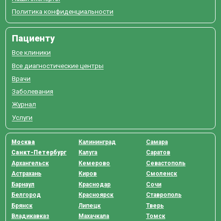
Политика конфиденциальности
Пациенту
Все клиники
Все диагностические центры
Врачи
Заболевания
Журнал
Услуги
Москва
Калининград
Самара
Санкт-Петербург
Калуга
Саратов
Архангельск
Кемерово
Севастополь
Астрахань
Киров
Смоленск
Барнаул
Краснодар
Сочи
Белгород
Красноярск
Ставрополь
Брянск
Липецк
Тверь
Владикавказ
Махачкала
Томск