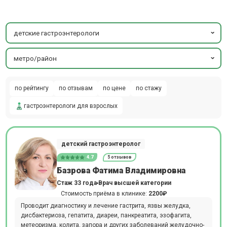
детские гастроэнтерологи
метро/район
по рейтингу
по отзывам
по цене
по стажу
гастроэнтерологи для взрослых
детский гастроэнтеролог
4.7
5 отзывов
Базрова Фатима Владимировна
Стаж 33 года
Врач высшей категории
Стоимость приёма в клинике:
2200₽
Проводит диагностику и лечение гастрита, язвы желудка,
дисбактериоза, гепатита, диареи, панкреатита, эзофагита,
метеоризма, колита, запора и других заболеваний желудочно-