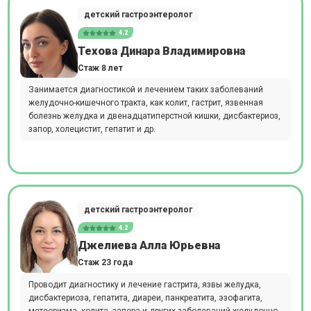
детский гастроэнтеролог
4.2
Техова Динара Владимировна
Стаж 8 лет
Занимается диагностикой и лечением таких заболеваний
желудочно-кишечного тракта, как колит, гастрит, язвенная
болезнь желудка и двенадцатиперстной кишки, дисбактериоз,
запор, холецистит, гепатит и др.
детский гастроэнтеролог
4.2
Джелиева Алла Юрьевна
Стаж 23 года
Проводит диагностику и лечение гастрита, язвы желудка,
дисбактериоза, гепатита, диареи, панкреатита, эзофагита,
метеоризма, колита, запора и других заболеваний желудочно-