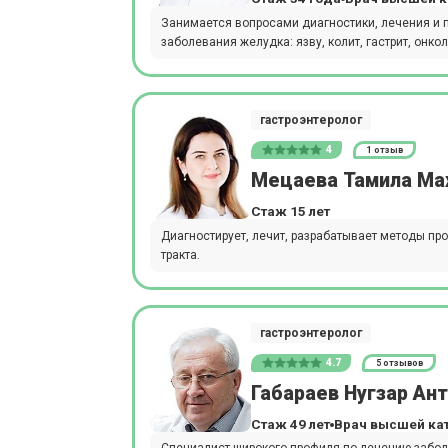
Занимается вопросами диагностики, лечения и 
заболевания желудка: язву, колит, гастрит, онкол
гастроэнтеролог
4
1 отзыв
Мецаева Тамила Ма
Стаж 15 лет
Диагностирует, лечит, разрабатывает методы п
тракта.
гастроэнтеролог
4.7
5 отзывов
Габараев Нугзар Ан
Стаж 49 лет
Врач высшей ка