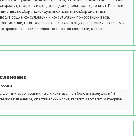
ваний желудочно-кишечного тракта, в том числе таких как: язвенная
креатит, гастрит, диарея, холецистит, колит, запор, гепатит. Проводит
 питания, подбор индивидуальной диеты, подбор диеты для
водит общие консультации и консультации по коррекции веса.
 растяжений, грыж, жировиков, незаживающих ран, различных травм и
ных процессов кожи и подкожно-жировой клетчатки, а также
услановна
егории
ишечных заболеваний, таких как язвенная болезнь желудка и 12-
териоз кишечника, спастический колит, гастрит, эзофагит, метеоризм,