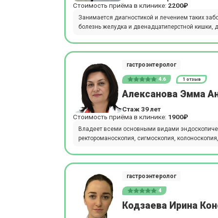
Стоимость приёма в клинике:
2200₽
Занимается диагностикой и лечением таких забол
болезнь желудка и двенадцатиперстной кишки, дис
гастроэнтеролог
4.6
1 отзыв
Алексанова Эмма А
Стаж 39 лет
Стоимость приёма в клинике:
1900₽
Владеет всеми основными видами эндоскопичес
ректороманоскопия, сигмоскопия, колоноскопия,
гастроэнтеролог
4
Кодзаева Ирина Ко