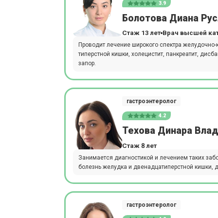
3.9
Болотова Диана Ру
Стаж 13 лет
Врач высшей ка
Проводит лечение широкого спектра желудочно-к
типерстной кишки, холецистит, панкреатит, дисба
запор.
гастроэнтеролог
4.2
Техова Динара Вла
Стаж 8 лет
Занимается диагностикой и лечением таких забол
болезнь желудка и двенадцатиперстной кишки, дис
гастроэнтеролог