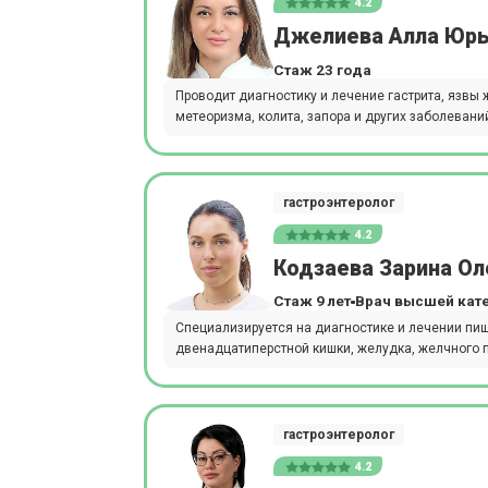
4.2
Джелиева Алла Юр
Стаж 23 года
Проводит диагностику и лечение гастрита, язвы ж
метеоризма, колита, запора и других заболевани
гастроэнтеролог
4.2
Кодзаева Зарина Ол
Стаж 9 лет
Врач высшей кат
Специализируется на диагностике и лечении пи
двенадцатиперстной кишки, желудка, желчного пу
гастроэнтеролог
4.2