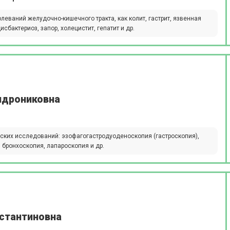
еваний желудочно-кишечного тракта, как колит, гастрит, язвенная
бактериоз, запор, холецистит, гепатит и др.
ндрониковна
ких исследований: эзофагогастродуоденоскопия (гастроскопия),
 бронхоскопия, лапароскопия и др.
нстантиновна