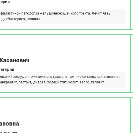
гории
филактикой патологий желудочно-кишечного тракта. Лечит язву
, дисбактериоз, полипы.
Хасанович
тегории
ваний желудочно-кишечного тракта, в том числе таких как: язвенная
креатит, гастрит, диарея, холецистит, колит, запор, гепатит.
ановна
атегории