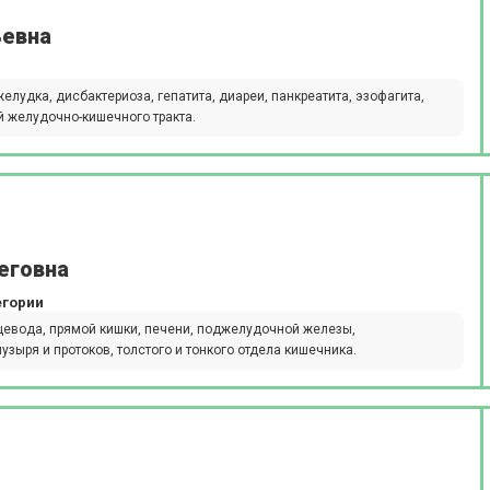
ьевна
елудка, дисбактериоза, гепатита, диареи, панкреатита, эзофагита,
й желудочно-кишечного тракта.
еговна
егории
щевода, прямой кишки, печени, поджелудочной железы,
зыря и протоков, толстого и тонкого отдела кишечника.