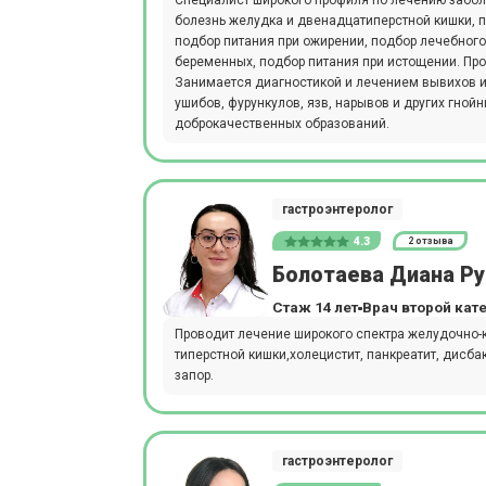
Специалист широкого профиля по лечению заболе
болезнь желудка и двенадцатиперстной кишки, пан
подбор питания при ожирении, подбор лечебного
беременных, подбор питания при истощении. Про
Занимается диагностикой и лечением вывихов и
ушибов, фурункулов, язв, нарывов и других гной
доброкачественных образований.
гастроэнтеролог
4.3
2 отзыва
Болотаева Диана Р
Стаж 14 лет
Врач второй кат
Проводит лечение широкого спектра желудочно-к
типерстной кишки,холецистит, панкреатит, дисбак
запор.
гастроэнтеролог