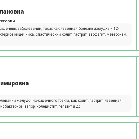
слановна
тегории
ишечных заболеваний, таких как язвенная болезнь желудка и 12-
ктериоз кишечника, спастический колит, гастрит, эзофагит, метеоризм,
димировна
еваний желудочно-кишечного тракта, как колит, гастрит, язвенная
бактериоз, запор, холецистит, гепатит и др.