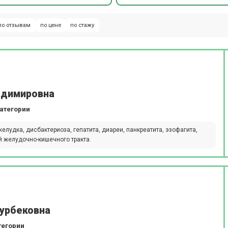
по отзывам
по цене
по стажу
адимировна
атегории
елудка, дисбактериоза, гепатита, диареи, панкреатита, эзофагита,
й желудочно-кишечного тракта.
аурбековна
тегории