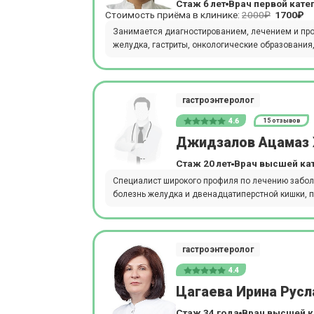
Стаж 6 лет
Врач первой кате
Стоимость приёма в клинике:
2000₽
1700₽
Занимается диагностированием, лечением и про
желудка, гастриты, онкологические образования
гастроэнтеролог
4.6
15 отзывов
Джидзалов Ацамаз 
Стаж 20 лет
Врач высшей ка
Специалист широкого профиля по лечению заболе
болезнь желудка и двенадцатиперстной кишки, пан
гастроэнтеролог
4.4
Цагаева Ирина Русл
Стаж 34 года
Врач высшей к