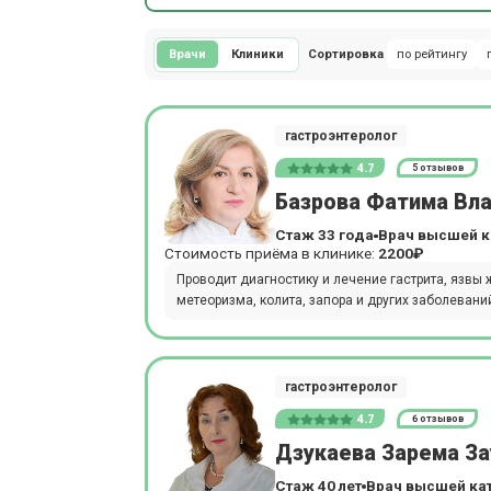
Врачи
Клиники
Сортировка
по рейтингу
гастроэнтеролог
4.7
5 отзывов
Базрова Фатима Вл
Стаж 33 года
Врач высшей к
Стоимость приёма в клинике:
2200₽
Проводит диагностику и лечение гастрита, язвы ж
метеоризма, колита, запора и других заболевани
гастроэнтеролог
4.7
6 отзывов
Дзукаева Зарема З
Стаж 40 лет
Врач высшей ка