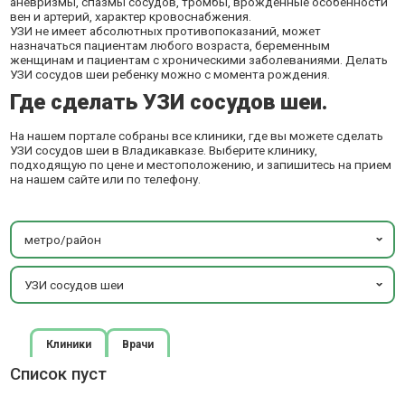
аневризмы, спазмы сосудов, тромбы, врожденные особенности
вен и артерий, характер кровоснабжения.
УЗИ не имеет абсолютных противопоказаний, может
назначаться пациентам любого возраста, беременным
женщинам и пациентам с хроническими заболеваниями. Делать
УЗИ сосудов шеи ребенку можно с момента рождения.
Где сделать УЗИ сосудов шеи.
На нашем портале собраны все клиники, где вы можете сделать
УЗИ сосудов шеи в Владикавказе. Выберите клинику,
подходящую по цене и местоположению, и запишитесь на прием
на нашем сайте или по телефону.
метро/район
УЗИ сосудов шеи
Клиники
Врачи
Список пуст