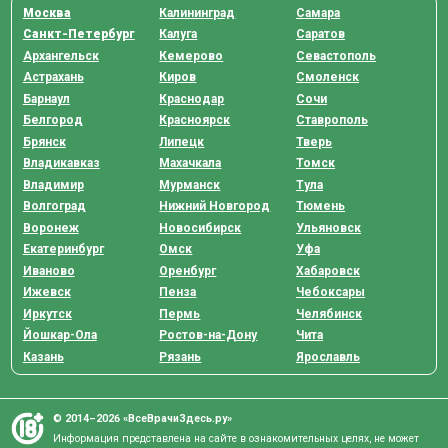
Москва
Калининград
Самара
Санкт-Петербург
Калуга
Саратов
Архангельск
Кемерово
Севастополь
Астрахань
Киров
Смоленск
Барнаул
Краснодар
Сочи
Белгород
Красноярск
Ставрополь
Брянск
Липецк
Тверь
Владикавказ
Махачкала
Томск
Владимир
Мурманск
Тула
Волгоград
Нижний Новгород
Тюмень
Воронеж
Новосибирск
Ульяновск
Екатеринбург
Омск
Уфа
Иваново
Оренбург
Хабаровск
Ижевск
Пенза
Чебоксары
Иркутск
Пермь
Челябинск
Йошкар-Ола
Ростов-на-Дону
Чита
Казань
Рязань
Ярославль
© 2014–2026 «ВсеВрачиЗдесь.ру»
Информация представлена на сайте в ознакомительных целях, не может